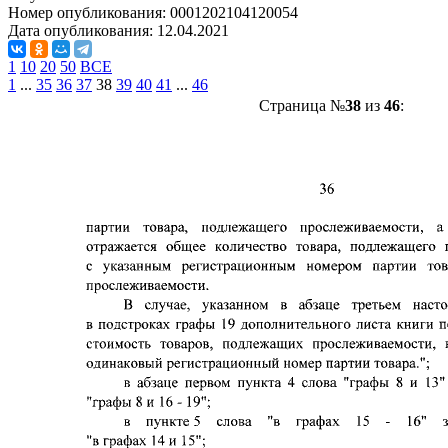
Номер опубликования:
0001202104120054
Дата опубликования:
12.04.2021
1
10
20
50
ВСЕ
1
...
35
36
37
38
39
40
41
...
46
Страница №
38
из
46
: