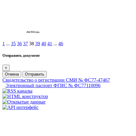
1
...
35
36
37
38
39
40
41
...
46
Отправить документ
×
Отмена
Отправить
Свидетельство о регистрации СМИ № ФС77-47467
Электронный паспорт ФГИС № ФС77110096