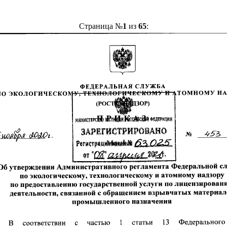
Страница №
1
из
65
: