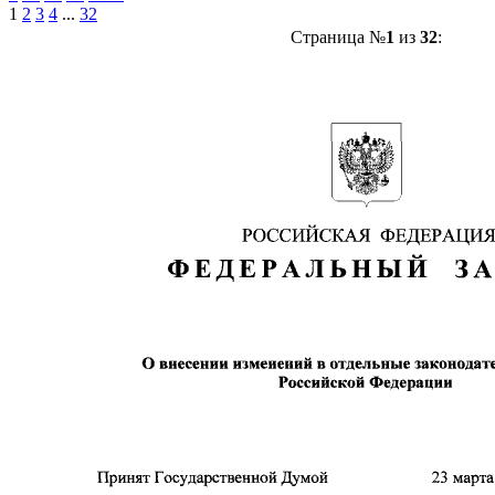
1
2
3
4
...
32
Страница №
1
из
32
: