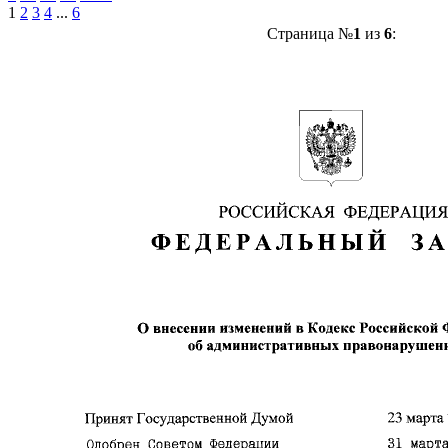
1
2
3
4
...
6
Страница №
1
из
6
: