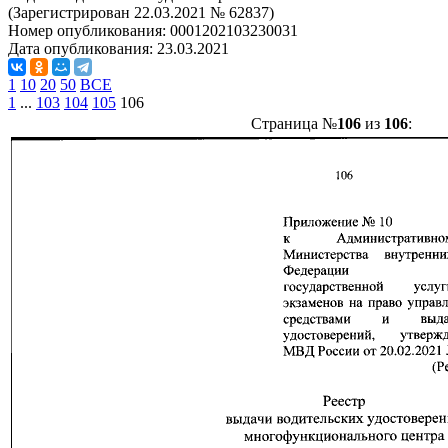
(Зарегистрирован 22.03.2021 № 62837)
Номер опубликования:
0001202103230031
Дата опубликования:
23.03.2021
1
10
20
50
ВСЕ
1
...
103
104
105
106
Страница №
106
из
106
: