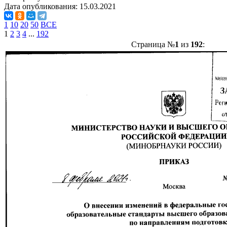
Дата опубликования:
15.03.2021
1
10
20
50
ВСЕ
1
2
3
4
...
192
Страница №
1
из
192
: