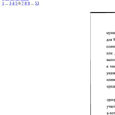
1
...
3
4
5
6
7
8
9
...
53