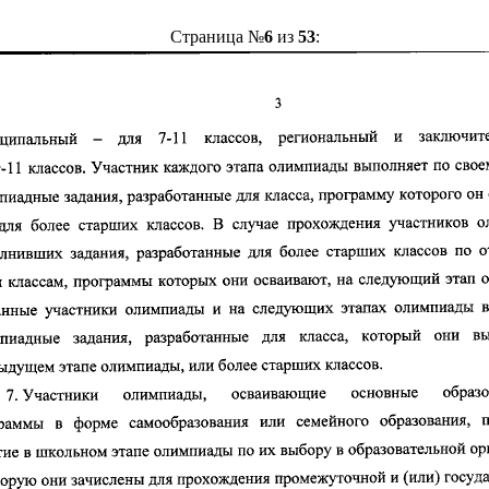
Страница №
6
из
53
: