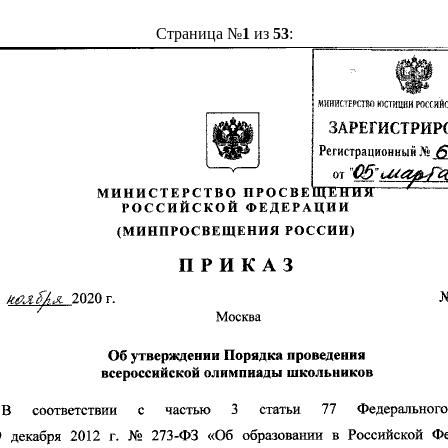
Страница №
1
из
53
: