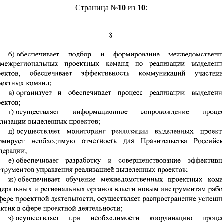
Страница №
10
из
10
: