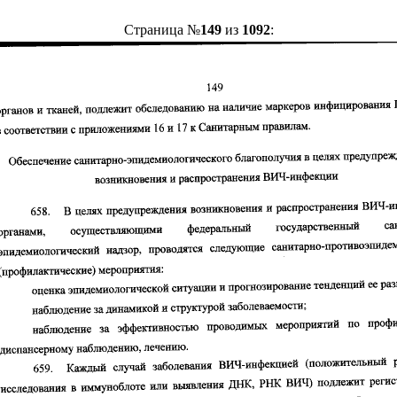
Страница №
149
из
1092
: