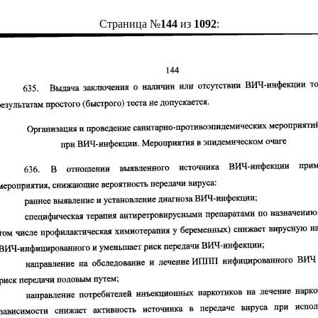
Страница №
144
из
1092
: