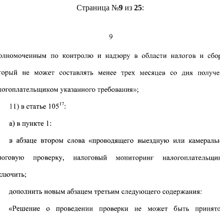
Страница №
9
из
25
: