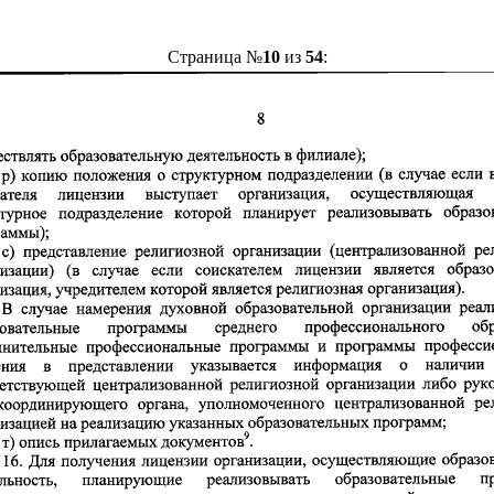
Страница №
10
из
54
: