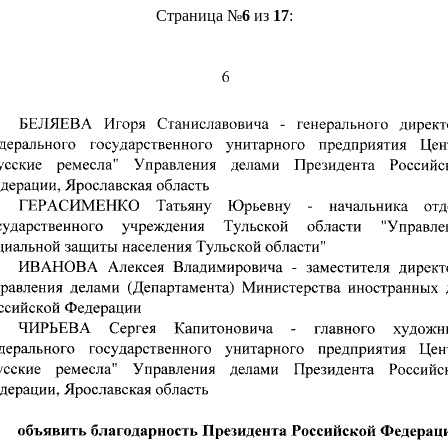
Страница №
6
из
17
: