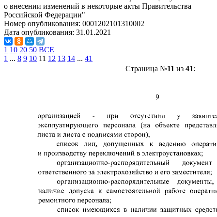
о внесении изменений в некоторые акты Правительства
Российской Федерации"
Номер опубликования:
0001202101310002
Дата опубликования:
31.01.2021
1
10
20
50
ВСЕ
1
...
8
9
10
11
12
13
14
...
41
Страница №
11
из
41
: