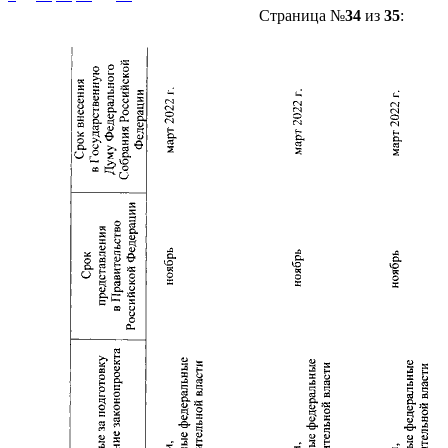
Страница №
34
из
35
: