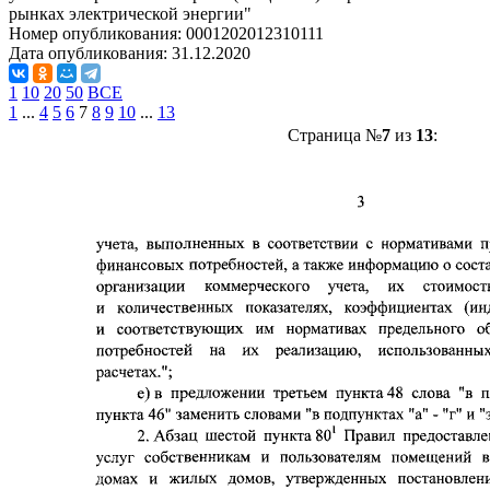
рынках электрической энергии"
Номер опубликования:
0001202012310111
Дата опубликования:
31.12.2020
1
10
20
50
ВСЕ
1
...
4
5
6
7
8
9
10
...
13
Страница №
7
из
13
: