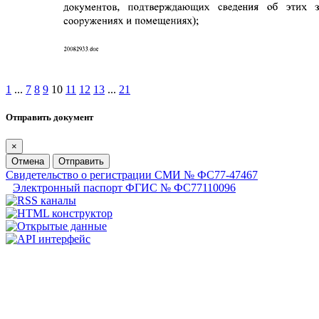
1
...
7
8
9
10
11
12
13
...
21
Отправить документ
×
Отмена
Отправить
Свидетельство о регистрации СМИ № ФС77-47467
Электронный паспорт ФГИС № ФС77110096