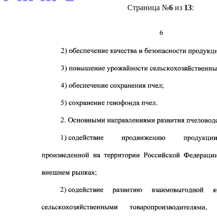
Страница №
6
из
13
: