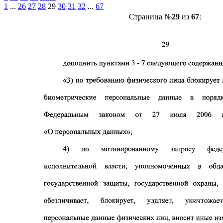
1
...
26
27
28
29
30
31
32
...
67
Страница №
29
из
67
: