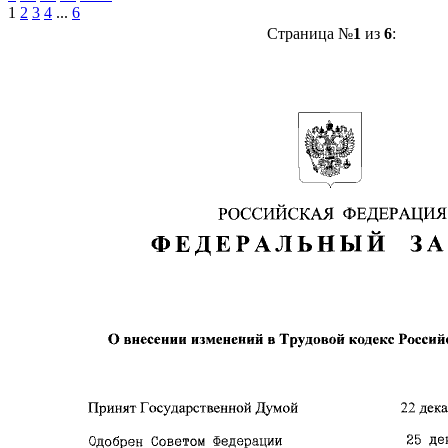
1
2
3
4
...
6
Страница №
1
из
6
: