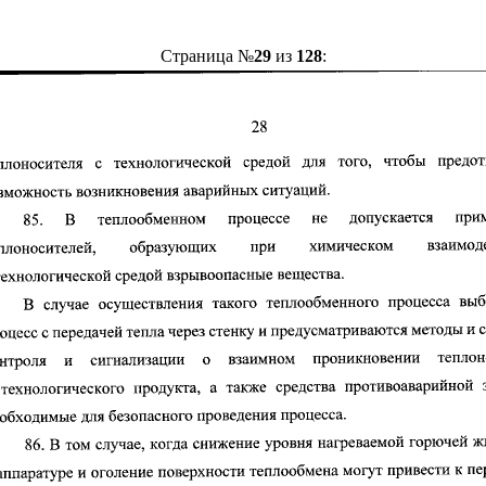
Страница №
29
из
128
: