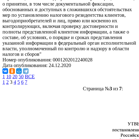
о принятии, в том числе документальной фиксации,
обоснованных и доступных в сложившихся обстоятельствах
мер по установлению налогового резидентства клиентов,
выгодоприобретателей и лиц, прямо или косвенно их
контролирующих, включая проверку достоверности и
полноты представленной клиентом информации, а также о
составе, об условиях, о порядке и сроках представления
указанной информации в федеральный орган исполнительной
власти, уполномоченный по контролю и надзору в области
налогов и сборов"
Номер опубликования:
0001202012240028
Дата опубликования:
24.12.2020
1
10
20
50
ВСЕ
1
2
3
4
5
6
7
Страница №
3
из
7
: