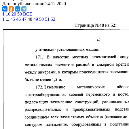
Дата опубликования:
24.12.2020
1
10
20
50
ВСЕ
1
...
45
46
47
48
49
50
51
52
Страница №
48
из
52
: