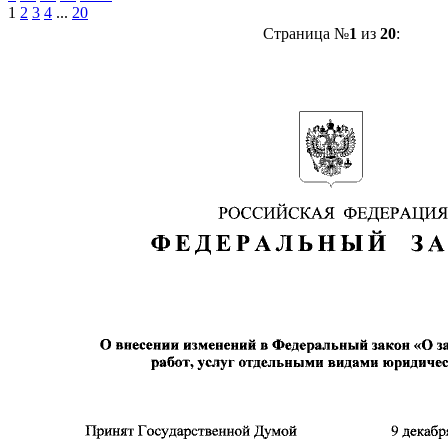
1
2
3
4
...
20
Страница №
1
из
20
: