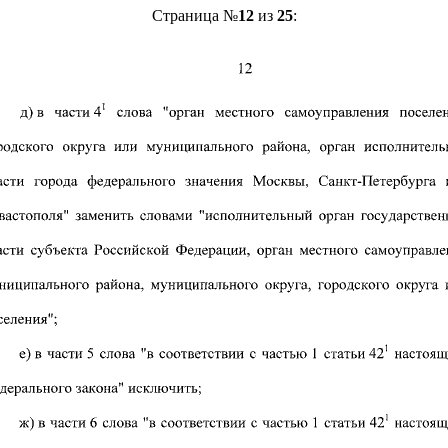
Страница №
12
из
25
: