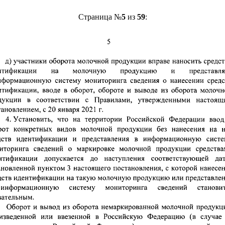
Страница №
5
из
59
: