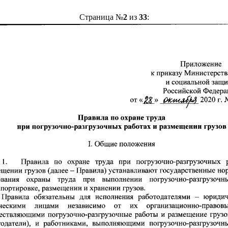
Страница №
2
из
33
: