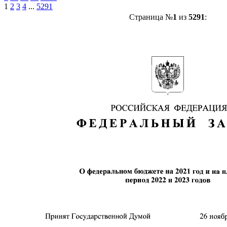
1
2
3
4
...
5291
Страница №
1
из
5291
: