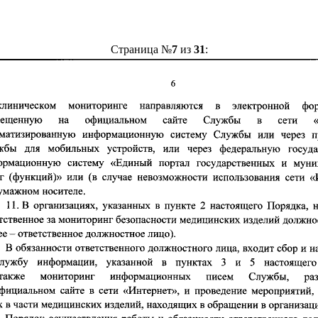
Страница №
7
из
31
: