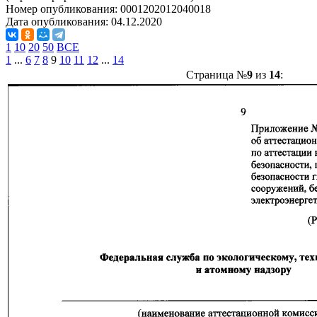
Номер опубликования:
0001202012040018
Дата опубликования:
04.12.2020
1
10
20
50
ВСЕ
1
...
6
7
8
9
10
11
12
...
14
Страница №
9
из
14
: