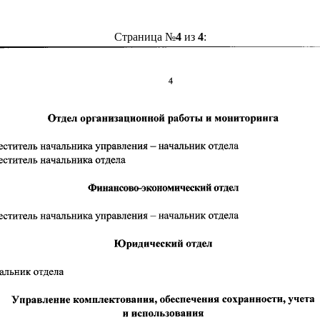
Страница №
4
из
4
: