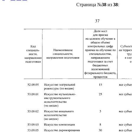
Страница №
38
из
38
: