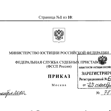
Страница №
1
из
10
: