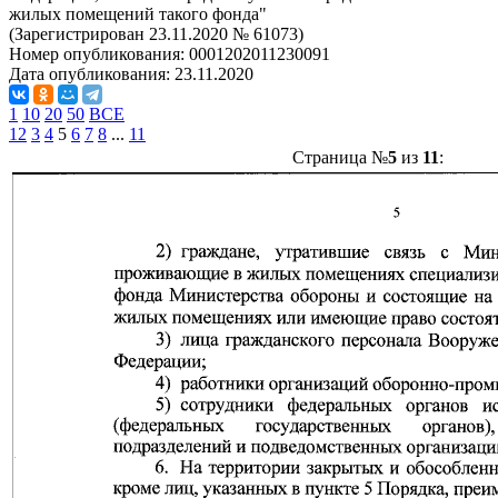
жилых помещений такого фонда"
(Зарегистрирован 23.11.2020 № 61073)
Номер опубликования:
0001202011230091
Дата опубликования:
23.11.2020
1
10
20
50
ВСЕ
1
2
3
4
5
6
7
8
...
11
Страница №
5
из
11
: