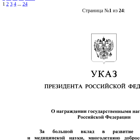
1
2
3
4
...
24
Страница №
1
из
24
: