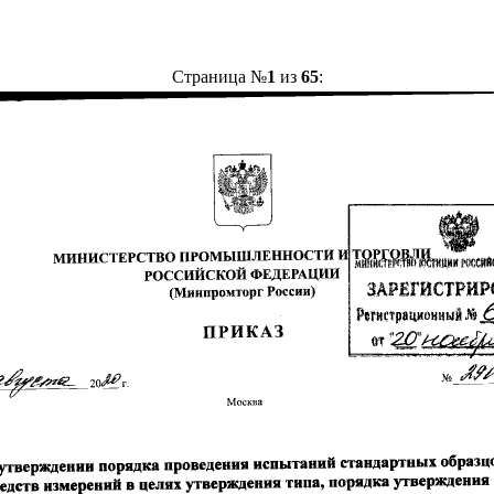
Страница №
1
из
65
: