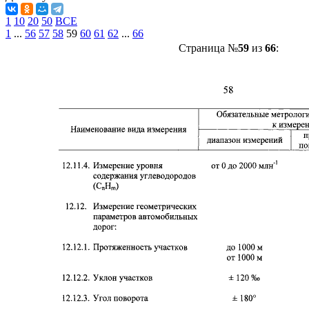
1
10
20
50
ВСЕ
1
...
56
57
58
59
60
61
62
...
66
Страница №
59
из
66
: