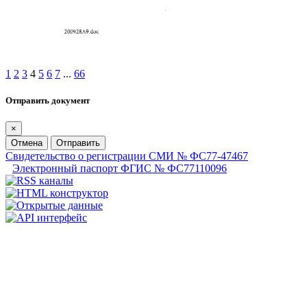
1
2
3
4
5
6
7
...
66
Отправить документ
×
Отмена
Отправить
Свидетельство о регистрации СМИ № ФС77-47467
Электронный паспорт ФГИС № ФС77110096