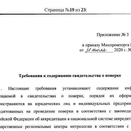
Страница №
19
из
23
: