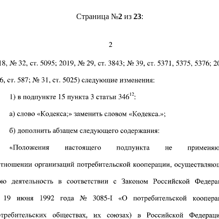
Страница №
2
из
23
: