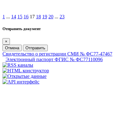
1
...
14
15
16
17
18
19
20
...
23
Отправить документ
×
Отмена
Отправить
Свидетельство о регистрации СМИ № ФС77-47467
Электронный паспорт ФГИС № ФС77110096