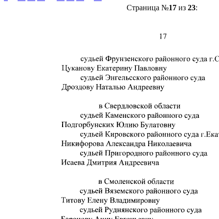
Страница №
17
из
23
: