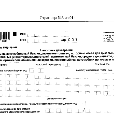
Страница №
3
из
91
: