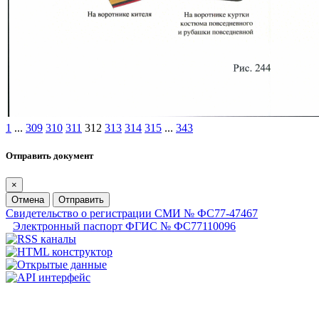
1
...
309
310
311
312
313
314
315
...
343
Отправить документ
×
Отмена
Отправить
Свидетельство о регистрации СМИ № ФС77-47467
Электронный паспорт ФГИС № ФС77110096