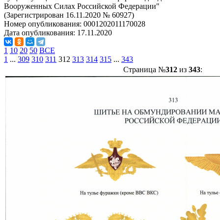
Вооруженных Силах Российской Федерации"
(Зарегистрирован 16.11.2020 № 60927)
Номер опубликования:
0001202011170028
Дата опубликования:
17.11.2020
1
10
20
50
ВСЕ
1
...
309
310
311
312
313
314
315
...
343
Страница №
312
из
343
: