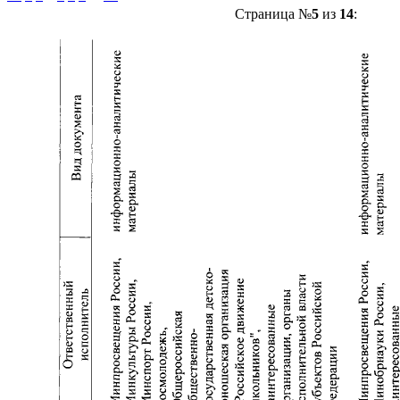
Страница №
5
из
14
: