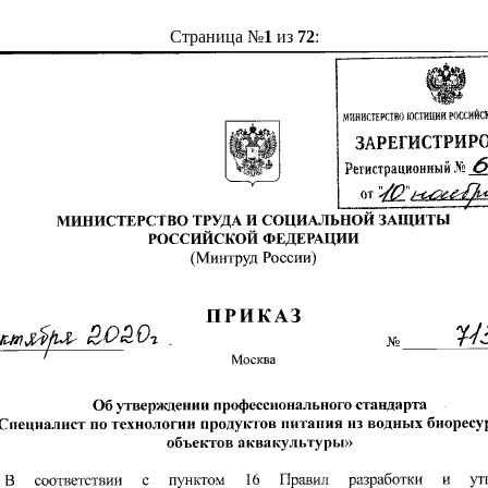
Страница №
1
из
72
: