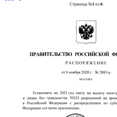
Страница №
1
из
6
: