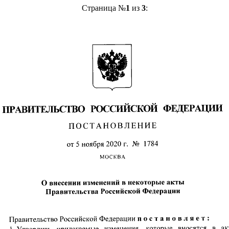
Страница №
1
из
3
: