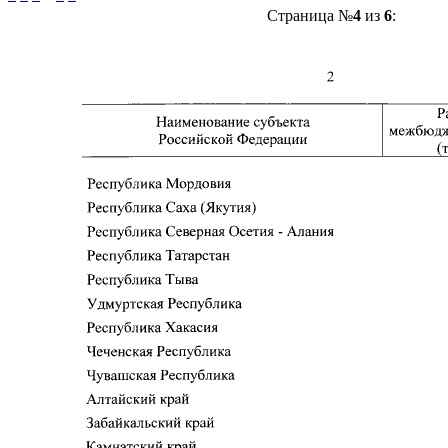
Страница №
4
из
6
: