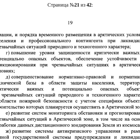
Страница №
21
из
42
: